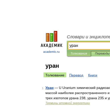
Словари и энциклоп
academic.ru
Толкования
Переводы
уран
Толкование
Перевод
Книги
Уран
— U Uranium химический радиоак
1
массой наиболее распространенного и 
трех изотопов урана 238, урана 235 и 
Термины атомной энергетики