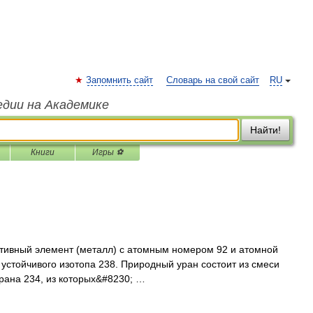
Запомнить сайт
Словарь на свой сайт
RU
едии на Академике
Найти!
Книги
Игры ⚽
тивный элемент (металл) с атомным номером 92 и атомной
устойчивого изотопа 238. Природный уран состоит из смеси
урана 234, из которых&#8230; …