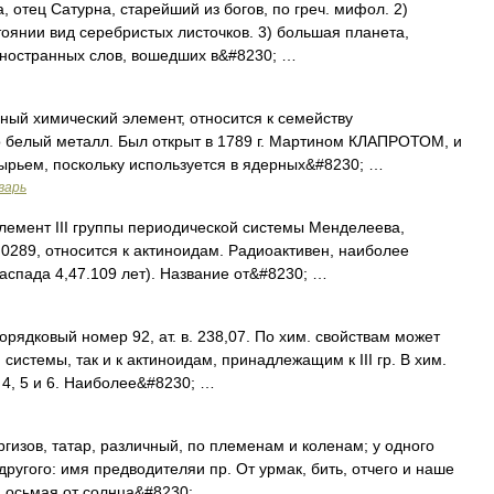
а, отец Сатурна, старейший из богов, по греч. мифол. 2)
оянии вид серебристых листочков. 3) большая планета,
иностранных слов, вошедших в&#8230; …
ный химический элемент, относится к семейству
белый металл. Был открыт в 1789 г. Мартином КЛАПРОТОМ, и
ырьем, поскольку используется в ядерных&#8230; …
варь
элемент III группы периодической системы Менделеева,
0289, относится к актиноидам. Радиоактивен, наиболее
аспада 4,47.109 лет). Название от&#8230; …
рядковый номер 92, ат. в. 238,07. По хим. свойствам может
й системы, так и к актиноидам, принадлежащим к III гр. В хим.
 4, 5 и 6. Наиболее&#8230; …
гизов, татар, различный, по племенам и коленам; у одного
другого: имя предводителяи пр. От урмак, бить, отчего и наше
я, осьмая от солнца&#8230; …