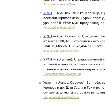
Толковый словарь Даля
УРАН
— муж. воинский крик башкир, кир
7
племени киргизов искони уран: орел! у 
ура, бей? II. УРАН муж. предпоследня
Толковый словарь Даля
УРАН
— (лат. Uranium), U, радиоакт. хи
8
ат. масса 238,0289; относится к актин
234U (0,0055%, Т Ч2 =2,454 • 105 лет)
Физическая энциклопедия
УРАН
— (Uranium), U, радиоактивный х
9
атомный номер 92, атомная масса 238,
главный элемент атомной энергетики (
Современная энциклопедия
Уран
— (Uranus, Ουρανός). Бог неба, с
10
Кроноса и др. Дети Урана и Геи и их п
считались циклопы и сторукие исполин
Энциклопедия мифологии