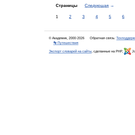
Страницы
Следующая
→
1
2
3
4
5
6
© Академик, 2000-2026
Обратная связь:
Техподдерж
👣 Путешествия
Экспорт словарей на сайты
, сделанные на PHP,
Jo