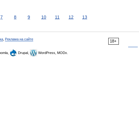
7
8
9
10
11
12
13
ка
,
Реклама на сайте
18+
omla,
Drupal,
WordPress, MODx.