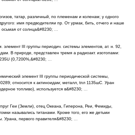
гизов, татар, различный, по племенам и коленам; у одного
другого: имя предводителяи пр. От урмак, бить, отчего и наше
я, осьмая от солнца&#8230; …
м. элемент III группы периодич. системы элементов, ат. н. 92,
оидам. В природе, представлен тремя а радиоакт. изотопами:
; 235U (0,7200%,&#8230; …
имический элемент III группы периодической системы,
0289; относится к актиноидам; металл, tпл 1135шC. Уран
ядерное топливо), используется в&#8230; …
упруг Геи (Земли), отец Океана, Гиперона, Реи, Фемиды,
отомки назывались титанами. Кроме того, его же детьми
ы. Урана, первого правителя&#8230; …