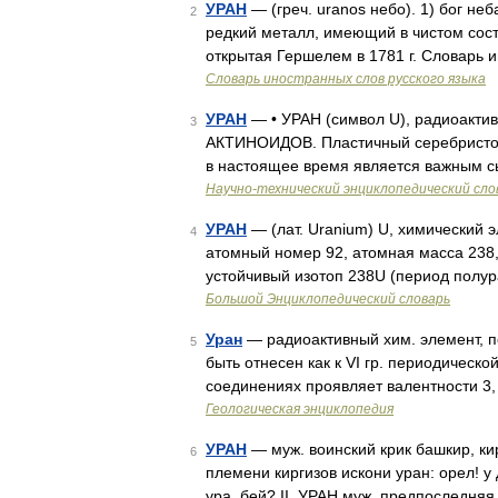
УРАН
— (греч. uranos небо). 1) бог неб
2
редкий металл, имеющий в чистом сост
открытая Гершелем в 1781 г. Словарь 
Словарь иностранных слов русского языка
УРАН
— • УРАН (символ U), радиоактив
3
АКТИНОИДОВ. Пластичный серебристо 
в настоящее время является важным с
Научно-технический энциклопедический сло
УРАН
— (лат. Uranium) U, химический 
4
атомный номер 92, атомная масса 238,
устойчивый изотоп 238U (период полур
Большой Энциклопедический словарь
Уран
— радиоактивный хим. элемент, по
5
быть отнесен как к VI гр. периодическо
соединениях проявляет валентности 3,
Геологическая энциклопедия
УРАН
— муж. воинский крик башкир, кир
6
племени киргизов искони уран: орел! у 
ура, бей? II. УРАН муж. предпоследня